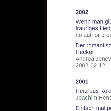
2002
Wenn man glüc
trauriges Lie
no author cre
Der romantis
Hecker
Andrea Jenew
2002-02-12
2001
Herz aus Kek
Joachim Hens
Einfach mal pe