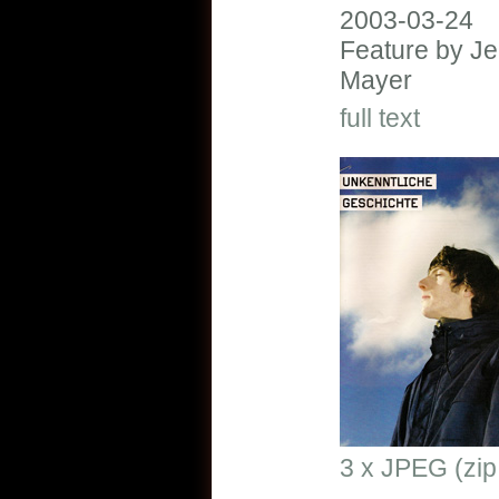
2003-03-24
Feature by Je
Mayer
full text
3 x JPEG (zip