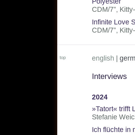
Polyester
CDM/7”, Kitty-
Infinite Love
CDM/7”, Kitty-
english
|
ger
top
Interviews
2024
»Tatort« trifft
Stefanie Weic
Ich flüchte i