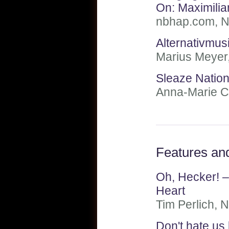
On: Maximili
nbhap.com, N
Alternativmus
Marius Meyer
Sleaze Natio
Anna-Marie C
Features and
Oh, Hecker! –
Heart
Tim Perlich, 
Don't hate us