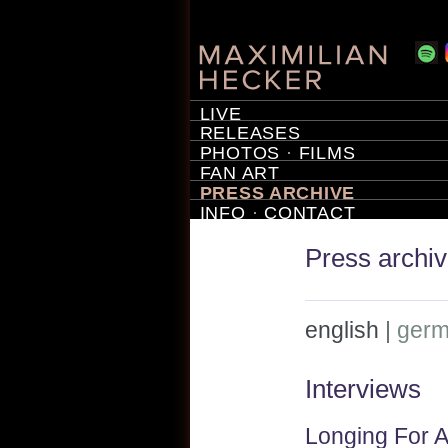
LIVE
RELEASES
PHOTOS
·
FILMS
FAN ART
PRESS ARCHIVE
INFO
·
CONTACT
Press archi
english
|
ger
Interviews
Longing For An